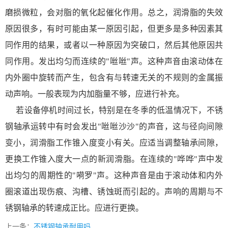
磨损微粒，会对脂的氧化起催化作用。总之，润滑脂的失效
原因很多，有时可能由某一原因引起，但更多是多种因素其
同作用的结果，或者以一种原因为突破口，然后其他原因共
同作用。发出均匀而连续的"咝咝"声。这种声音由滚动体在
内外圈中旋转而产生，包含有与转速无关的不规则的金属振
动声响。一般表现为内加脂量不够，应进行补充。
若设备停机时间过长，特别是在冬季的低温情况下，不锈
钢轴承运转中有时会发出"咝咝沙沙"的声音，这与径向间隙
变小，润滑脂工作锥入度变小有关。应适当调整轴承间隙，
更换工作锥入度大一点的新润滑脂。在连续的"哗哗"声中发
出均匀的周期性的"嗬罗"声。这种声音是由于滚动体和内外
圈滚道出现伤痕、沟槽、锈蚀斑而引起的。声响的周期与不
锈钢轴承的转速成正比。应进行更换。
上一条：
不锈钢轴承耐用吗